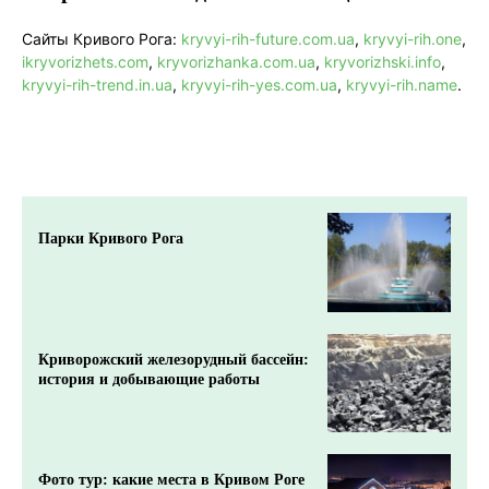
Сайты Кривого Рога:
kryvyi-rih-future.com.ua
,
kryvyi-rih.one
,
ikryvorizhets.com
,
kryvorizhanka.com.ua
,
kryvorizhski.info
,
kryvyi-rih-trend.in.ua
,
kryvyi-rih-yes.com.ua
,
kryvyi-rih.name
.
Парки Кривого Рога
Криворожский железорудный бассейн:
история и добывающие работы
Фото тур: какие места в Кривом Роге